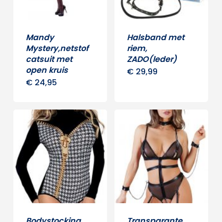
gekozen
worden
op
Mandy
Halsband met
Mystery,netstof
riem,
de
catsuit met
ZADO(leder)
productpagina
open kruis
€
29,99
€
24,95
Bodystocking
Transparante