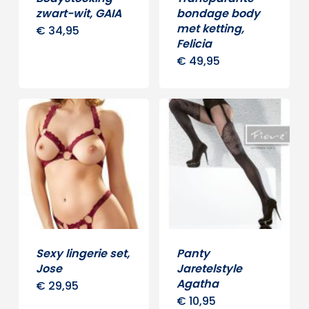
zwart-wit, GAIA
bondage body
met ketting,
€
34,95
Dit
Felicia
product
€
49,95
Dit
heeft
produ
meerdere
heeft
variaties.
meer
Deze
variat
optie
Deze
kan
optie
gekozen
kan
worden
geko
op
word
Sexy lingerie set,
Panty
de
op
Jose
Jaretelstyle
productpagina
Agatha
€
29,95
Dit
de
€
10,95
Dit
product