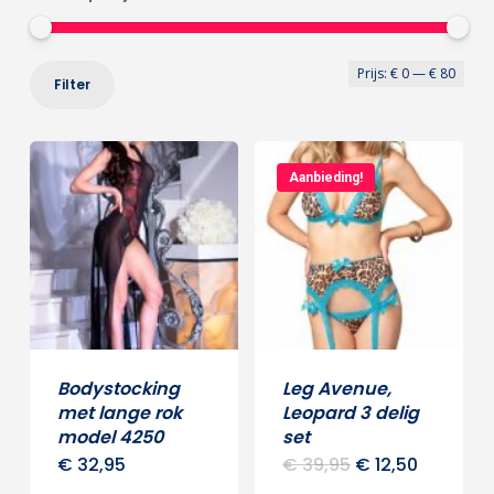
Min
Max
Prijs:
€ 0
—
€ 80
Filter
prij
prij
Aanbieding!
Bodystocking
Leg Avenue,
met lange rok
Leopard 3 delig
model 4250
set
Oorspronkelijk
Huidige
€
32,95
€
39,95
€
12,50
Dit
Dit
prijs
prijs