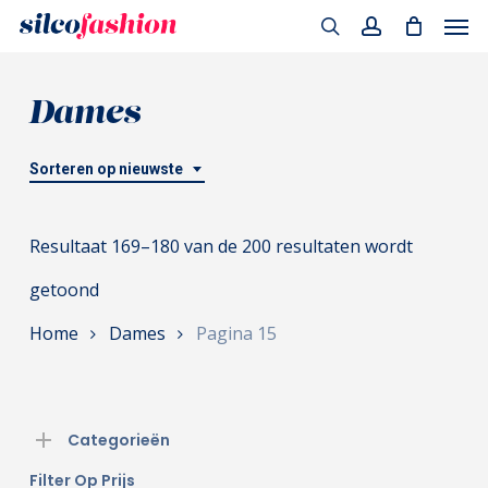
Men
Skip
to
search
account
main
Dames
content
Sorteren op nieuwste
Resultaat 169–180 van de 200 resultaten wordt
Gesorteerd
getoond
op
Home
Dames
Pagina 15
nieuwste
Categorieën
Filter Op Prijs