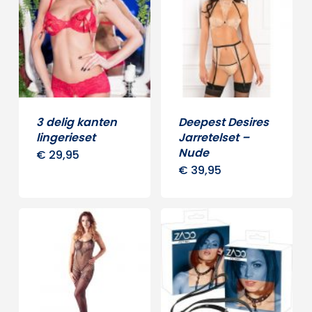
Deze
optie
kan
gekozen
worden
op
3 delig kanten
Deepest Desires
lingerieset
Jarretelset –
de
Nude
€
29,95
Dit
productpagina
€
39,95
product
heeft
meerdere
variaties.
Deze
optie
kan