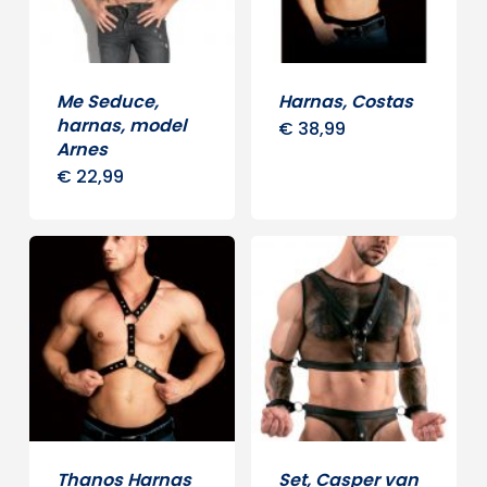
kan
gekozen
worden
Me Seduce,
Harnas, Costas
op
harnas, model
€
38,99
Arnes
de
€
22,99
Dit
productpagina
product
heeft
meerdere
variaties.
Deze
optie
kan
gekozen
worden
Thanos Harnas
Set, Casper van