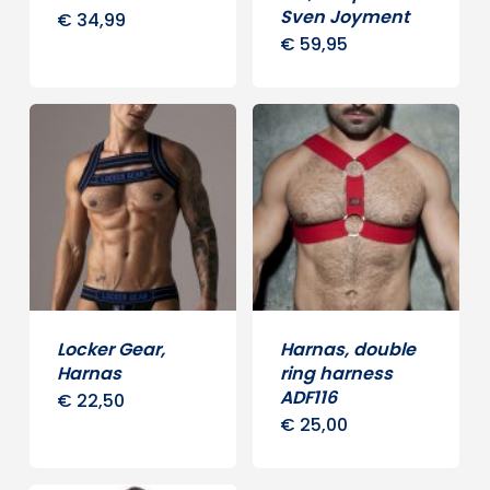
op
Sven Joyment
€
34,99
€
59,95
Dit
de
produ
productpagina
heeft
meer
variat
Deze
optie
kan
geko
word
Locker Gear,
Harnas, double
op
Harnas
ring harness
ADF116
€
22,50
Dit
de
€
25,00
Dit
product
produ
produ
heeft