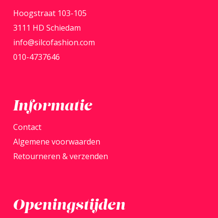
Hoogstraat 103-105
kan
3111 HD Schiedam
gekozen
info@silcofashion.com
worden
010-4737646
op
de
productpagina
Informatie
Contact
Algemene voorwaarden
Retourneren & verzenden
Openingstijden