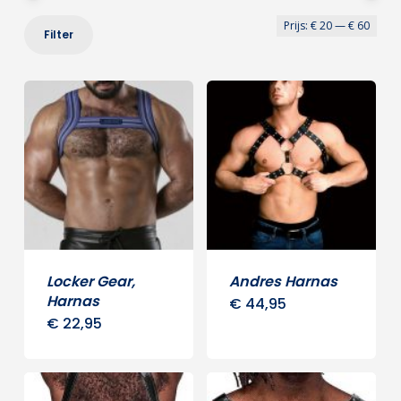
Min
Max
Prijs:
€ 20
—
€ 60
Filter
prij
prij
Locker Gear,
Andres Harnas
Harnas
€
44,95
€
22,95
Dit
product
heeft