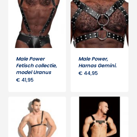
meerdere
variaties.
Deze
optie
kan
gekozen
worden
Male Power
Male Power,
op
Fetisch collectie,
Harnas Gemini.
model Uranus
€
44,95
de
€
41,95
Dit
productpagina
product
heeft
meerdere
variaties.
Deze
optie