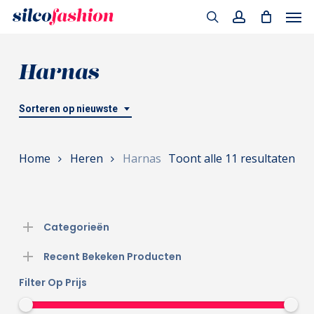
Men
Skip
to
search
account
main
Harnas
content
Sorteren op nieuwste
Ges
Home
Heren
Harnas
Toont alle 11 resultaten
op
nie
Categorieën
Recent Bekeken Producten
Filter Op Prijs