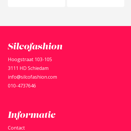
de
product
produ
produ
heeft
heeft
meerdere
meerd
variaties.
variati
Deze
Deze
Silcofashion
optie
optie
kan
kan
Hoogstraat 103-105
gekozen
gekoz
3111 HD Schiedam
worden
word
info@silcofashion.com
op
op
010-4737646
de
de
productpagina
produ
Informatie
Contact