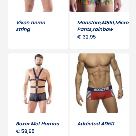
Vixon heren
Manstore,M851,Micro
string
Pants,rainbow
€
32,95
Dit
produ
heeft
meerd
variati
Deze
optie
kan
gekoz
word
Boxer Met Harnas
Addicted AD511
op
€
59,95
Dit
Dit