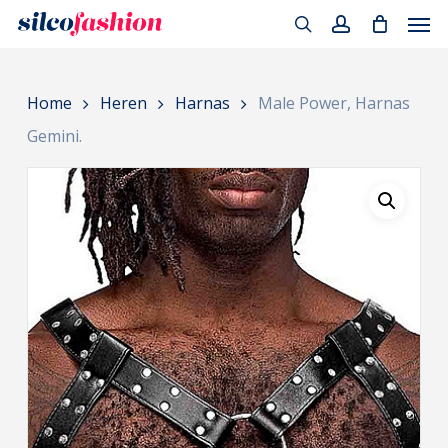
Men
Skip
to
search
account
main
Home
Heren
Harnas
Male Power, Harnas
content
Gemini.