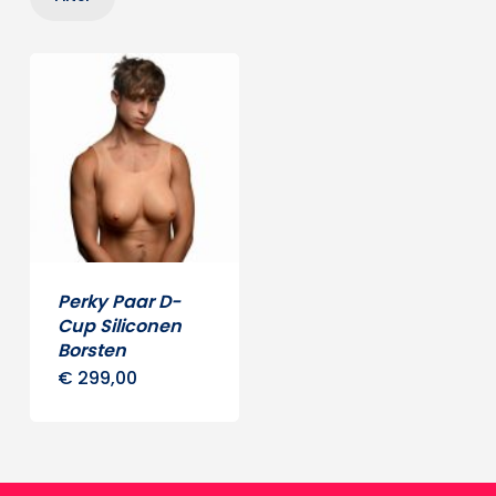
prij
prij
Perky Paar D-
Cup Siliconen
Borsten
€
299,00