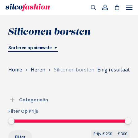
Men
Skip
to
search
account
main
Siliconen borsten
content
Sorteren op nieuwste
Home
Heren
Siliconen borsten
Enig resultaat
Categorieën
Filter Op Prijs
Min
Max
Prijs:
€ 290
—
€ 300
Filter