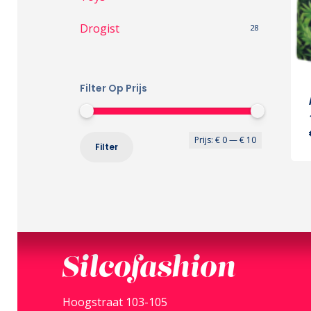
Drogist
28
Filter Op Prijs
Min.
Max.
Prijs:
€ 0
—
€ 10
Filter
prijs
prijs
Silcofashion
Hoogstraat 103-105