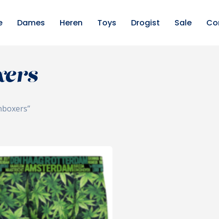
e
Dames
Heren
Toys
Drogist
Sale
Co
xers
nboxers”