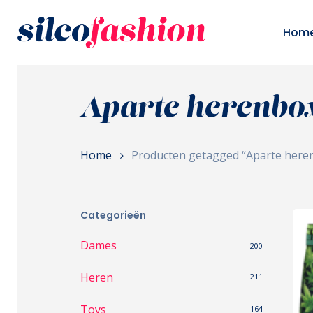
Skip
to
Hom
main
content
Aparte herenbo
Home
Producten getagged “Aparte here
Categorieën
Dames
200
Heren
211
Toys
164