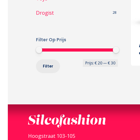
Drogist
28
Filter Op Prijs
Min.
Max.
Prijs:
€ 20
—
€ 30
Filter
prijs
prijs
Silcofashion
Hoogstraat 103-105