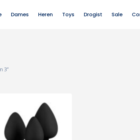
e
Dames
Heren
Toys
Drogist
Sale
Co
n 3”