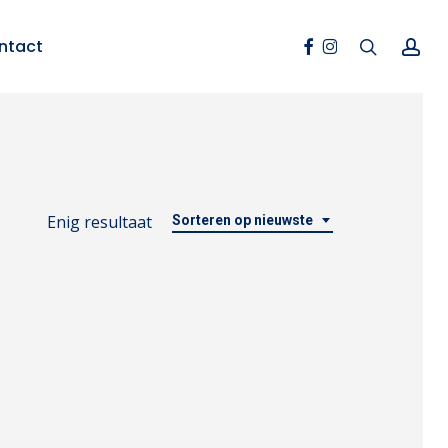
Facebook
Instagram
search
ac
ntact
Enig resultaat
Sorteren op nieuwste