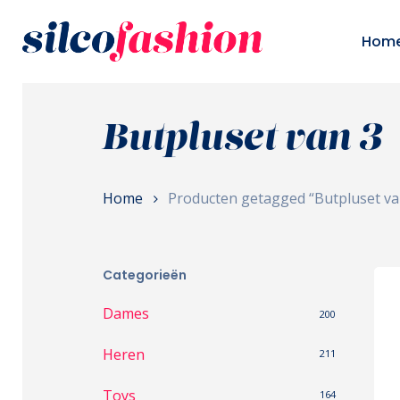
Skip
to
Hom
main
content
Butpluset van 3
Home
Producten getagged “Butpluset va
Categorieën
Dames
200
Heren
211
Toys
164