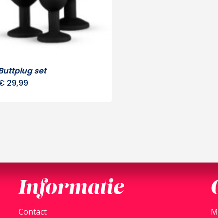
Buttplug set
€
29,99
Informatie
Contact
M