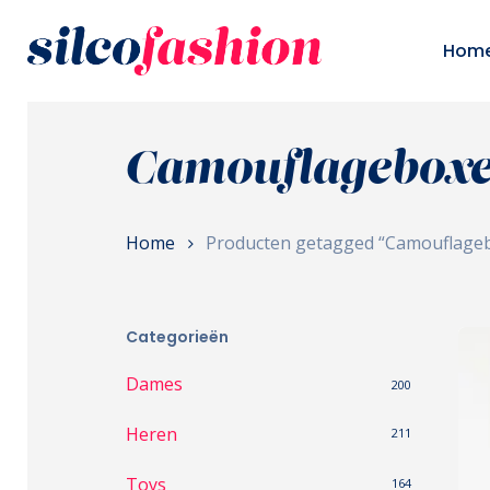
Skip
to
Hom
main
content
Camouflagebox
Home
Producten getagged “Camouflage
Categorieën
Dames
200
Heren
211
Toys
164