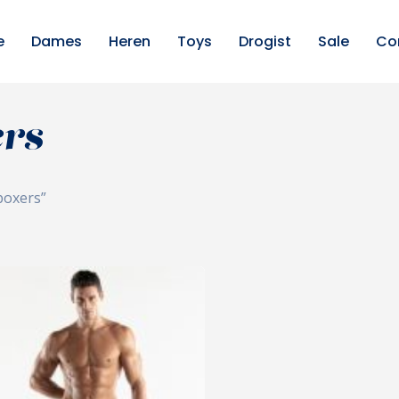
e
Dames
Heren
Toys
Drogist
Sale
Co
ers
boxers”