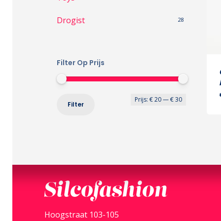
Drogist
28
Filter Op Prijs
Min.
Max.
Prijs:
€ 20
—
€ 30
Filter
prijs
prijs
Silcofashion
Hoogstraat 103-105