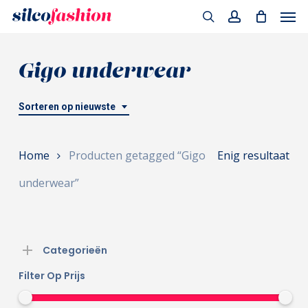
Men
Skip
to
search
account
main
Gigo underwear
content
Sorteren op nieuwste
Home
Producten getagged “Gigo
Enig resultaat
underwear”
Categorieën
Filter Op Prijs