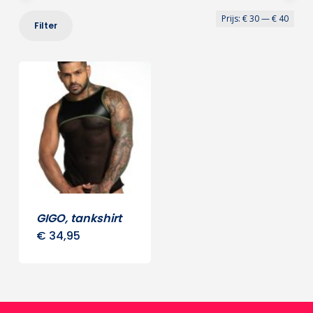
Min
Max
Prijs:
€ 30
—
€ 40
Filter
prij
prij
GIGO, tankshirt
€
34,95
Dit
product
heeft
meerdere