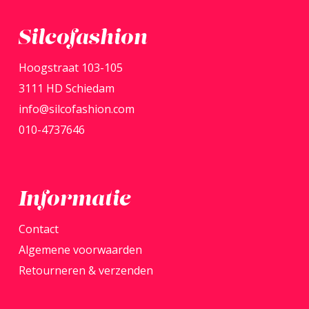
variaties.
Deze
Silcofashion
optie
Hoogstraat 103-105
kan
3111 HD Schiedam
gekozen
info@silcofashion.com
worden
010-4737646
op
de
productpagina
Informatie
Contact
Algemene voorwaarden
Retourneren & verzenden