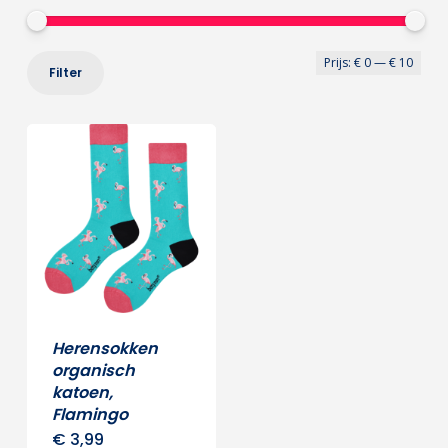
Min
Max
Prijs:
€ 0
—
€ 10
Filter
prij
prij
Herensokken
organisch
katoen,
Flamingo
€
3,99