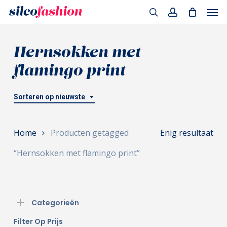
Men
Skip
to
search
account
main
Hernsokken met
content
flamingo print
Sorteren op nieuwste
Home
Producten getagged
Enig resultaat
“Hernsokken met flamingo print”
Categorieën
Filter Op Prijs