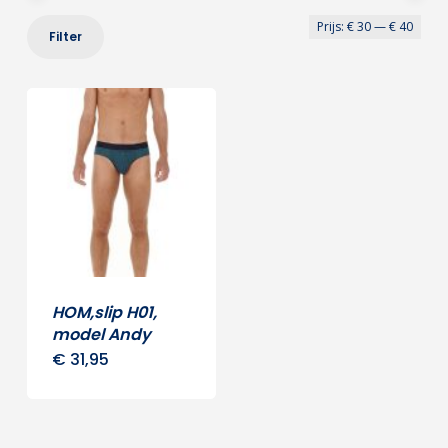
Min
Max
Prijs:
€ 30
—
€ 40
Filter
prij
prij
HOM,slip H01,
model Andy
€
31,95
Dit
product
heeft