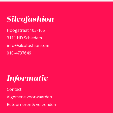
meerdere
variaties.
Deze
Silcofashion
optie
Hoogstraat 103-105
kan
3111 HD Schiedam
gekozen
info@silcofashion.com
worden
010-4737646
op
de
productpagina
Informatie
Contact
Algemene voorwaarden
Retourneren & verzenden