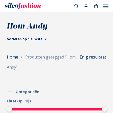
Men
Skip
to
search
account
main
Hom Andy
content
Sorteren op nieuwste
Home
Producten getagged “Hom
Enig resultaat
Andy”
Categorieën
Filter Op Prijs