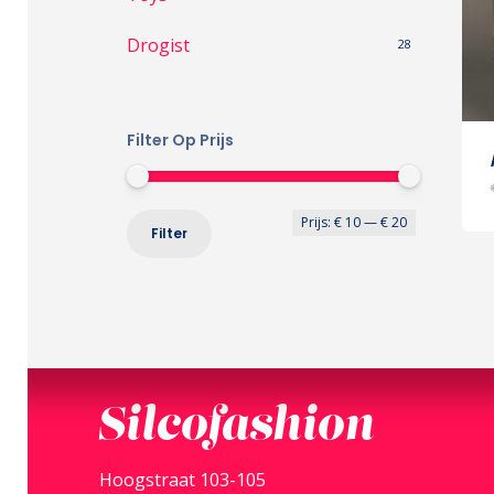
Drogist
28
Filter Op Prijs
Min.
Max.
Prijs:
€ 10
—
€ 20
Filter
prijs
prijs
Silcofashion
Hoogstraat 103-105