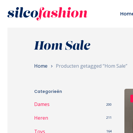
Skip
to
Hom
main
content
Hom Sale
Home
Producten getagged “Hom Sale”
Categorieën
Dames
200
Heren
211
Toys
164