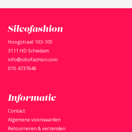
meerdere
variaties.
Deze
Silcofashion
optie
Hoogstraat 103-105
kan
3111 HD Schiedam
gekozen
info@silcofashion.com
worden
010-4737646
op
de
productpagina
Informatie
Contact
Algemene voorwaarden
Retourneren & verzenden