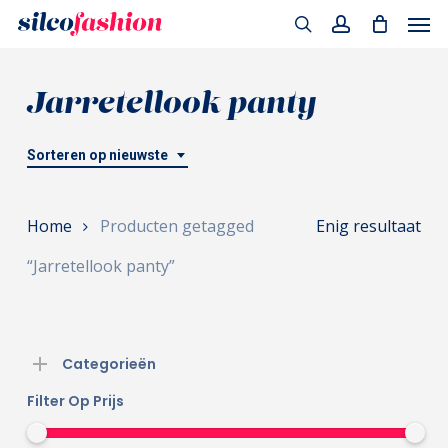
Men
Skip
to
search
account
main
Jarretellook panty
content
Sorteren op nieuwste
Home
Producten getagged
Enig resultaat
“Jarretellook panty”
Categorieën
Filter Op Prijs