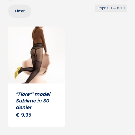
Min
Max
Prijs:
€ 0
—
€ 10
Filter
prij
prij
“Fiore”‘ model
Sublime in 30
denier
€
9,95
Dit
product
heeft