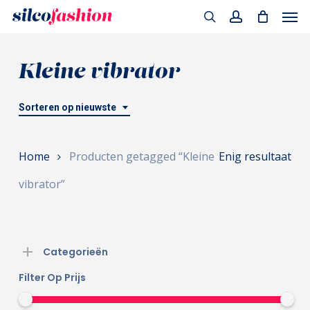
Men
Skip
to
search
account
main
Kleine vibrator
content
Sorteren op nieuwste
Home
Producten getagged “Kleine
Enig resultaat
vibrator”
Categorieën
Filter Op Prijs