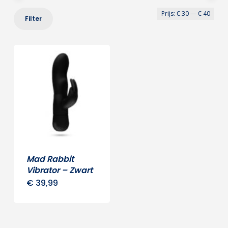
Min
Max
Prijs:
€ 30
—
€ 40
Filter
prij
prij
Mad Rabbit
Vibrator – Zwart
€
39,99