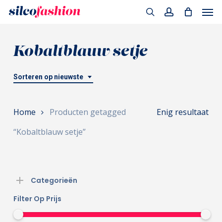
Men
Skip
to
search
account
main
Kobaltblauw setje
content
Sorteren op nieuwste
Home
Producten getagged
Enig resultaat
“Kobaltblauw setje”
Categorieën
Filter Op Prijs