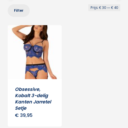
Min
Max
Prijs:
€ 30
—
€ 40
Filter
prij
prij
Obsessive,
Kobalt 3-delig
Kanten Jarretel
Setje
€
39,95
Dit
product