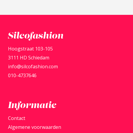
heeft
meerdere
variaties.
Deze
Silcofashion
optie
Hoogstraat 103-105
kan
3111 HD Schiedam
gekozen
info@silcofashion.com
worden
010-4737646
op
de
productpagina
Informatie
Contact
Algemene voorwaarden