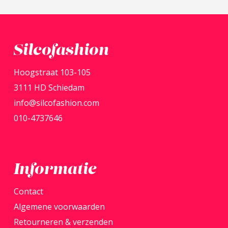
meerdere
variaties.
Deze
optie
Silcofashion
kan
Hoogstraat 103-105
gekozen
3111 HD Schiedam
worden
info@silcofashion.com
op
010-4737646
de
productpagina
Informatie
Contact
Algemene voorwaarden
Retourneren & verzenden