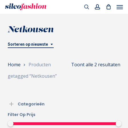
Men
Skip
to
search
account
main
Netkousen
content
Sorteren op nieuwste
Ges
Home
Producten
Toont alle 2 resultaten
op
getagged “Netkousen”
nie
Categorieën
Filter Op Prijs