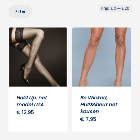
Min
Max
Prijs:
€ 0
—
€ 20
Filter
prij
prij
Hold Up, net
Be Wicked,
model LIZA
HUIDSkleur net
kousen
€
12,95
Dit
€
7,95
product
heeft