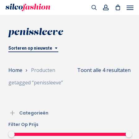
Men
Skip
to
search
account
main
penissleeve
content
Sorteren op nieuwste
Ges
Home
Producten
Toont alle 4 resultaten
op
getagged “penissleeve”
nie
Categorieën
Filter Op Prijs