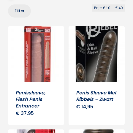
Min
Max
Prijs:
€ 10
—
€ 40
Filter
prij
prij
Penissleeve,
Penis Sleeve Met
Flesh Penis
Ribbels – Zwart
Enhancer
€
14,95
€
37,95