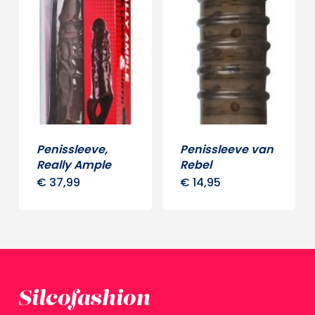
Penissleeve,
Penissleeve van
Really Ample
Rebel
€
37,99
€
14,95
Silcofashion