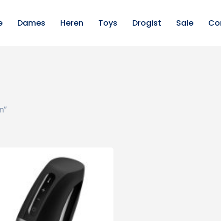
e
Dames
Heren
Toys
Drogist
Sale
Co
n”