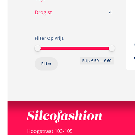
Drogist
28
Filter Op Prijs
Min.
Max.
Prijs:
€ 50
—
€ 60
Filter
prijs
prijs
Silcofashion
Hoogstraat 103-105