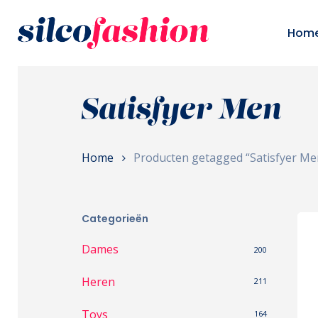
Skip
to
Hom
main
content
Satisfyer Men
Home
Producten getagged “Satisfyer Me
Categorieën
Dames
200
Heren
211
Toys
164