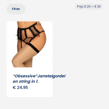
Min
Max
Prijs:
€ 20
—
€ 30
Filter
prij
prij
“Obsessive”Jarretelgordel
en string in 1.
€
24,95
Dit
product
heeft