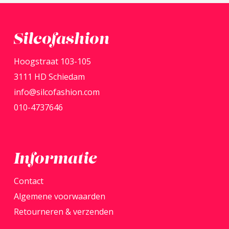
meerdere
variaties.
Deze
Silcofashion
optie
Hoogstraat 103-105
kan
3111 HD Schiedam
gekozen
info@silcofashion.com
worden
010-4737646
op
de
productpagina
Informatie
Contact
Algemene voorwaarden
Retourneren & verzenden