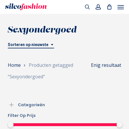
Men
Skip
to
search
account
main
Sexyondergoed
content
Sorteren op nieuwste
Home
Producten getagged
Enig resultaat
“Sexyondergoed”
Categorieën
Filter Op Prijs