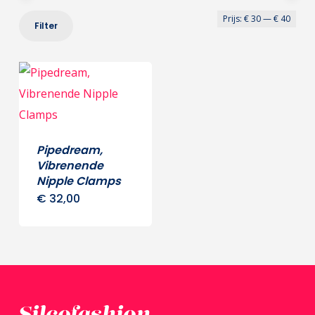
Min
Max
Prijs:
€ 30
—
€ 40
Filter
prij
prij
Pipedream,
Vibrenende
Nipple Clamps
€
32,00