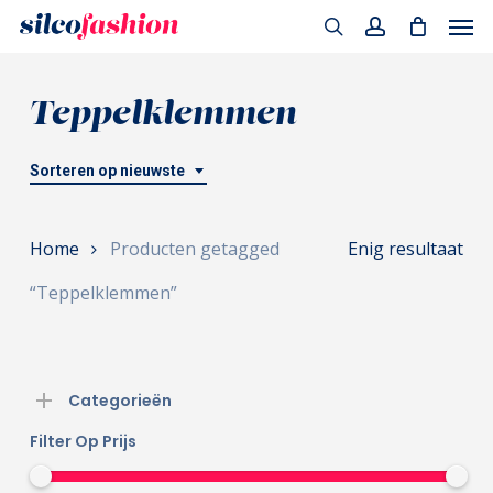
Men
Skip
to
search
account
main
Teppelklemmen
content
Sorteren op nieuwste
Home
Producten getagged
Enig resultaat
“Teppelklemmen”
Categorieën
Filter Op Prijs