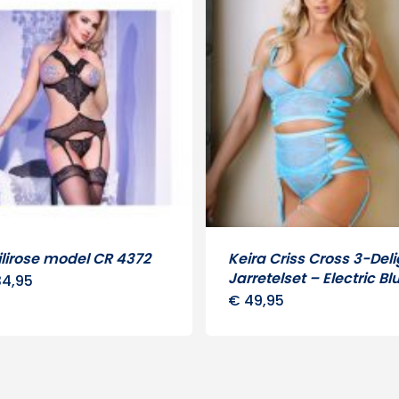
lirose model CR 4372
Keira Criss Cross 3-Del
Jarretelset – Electric Bl
4,95
€
49,95
Dit
prod
heeft
meer