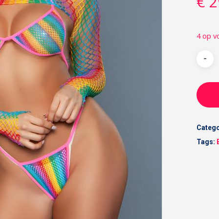
€
2
4 op v
Catego
Tags: