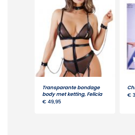
Transparante bondage
Chi
body met ketting, Felicia
€
3
€
49,95
Dit
product
heeft
meerdere