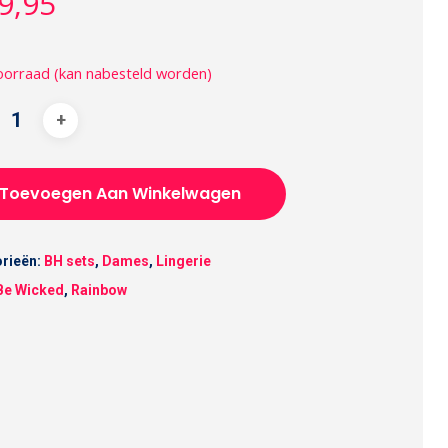
9,95
oorraad (kan nabesteld worden)
Toevoegen Aan Winkelwagen
rieën:
BH sets
,
Dames
,
Lingerie
Be Wicked
,
Rainbow