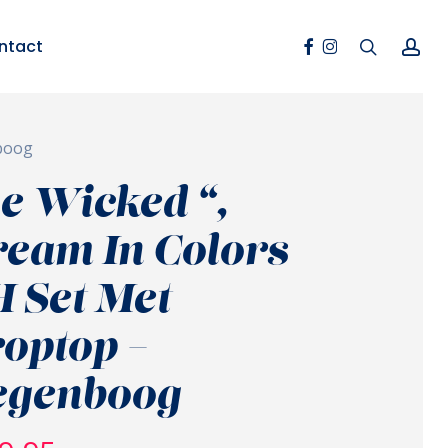
Facebook
Instagram
search
ac
ntact
nboog
e Wicked “,
eam In Colors
 Set Met
optop –
egenboog