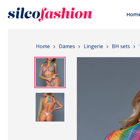
Skip
to
Hom
main
content
Home
Dames
Lingerie
BH sets