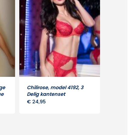
ige
Chilirose, model 4192, 3
ue
Delig kantenset
€
24,95
Dit
uct
product
heeft
dere
meerdere