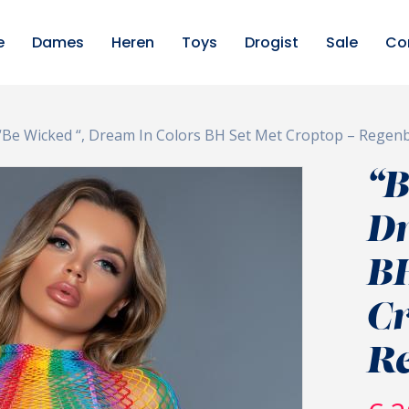
e
Dames
Heren
Toys
Drogist
Sale
Co
“Be Wicked “, Dream In Colors BH Set Met Croptop – Rege
“B
Dr
BH
Cr
R