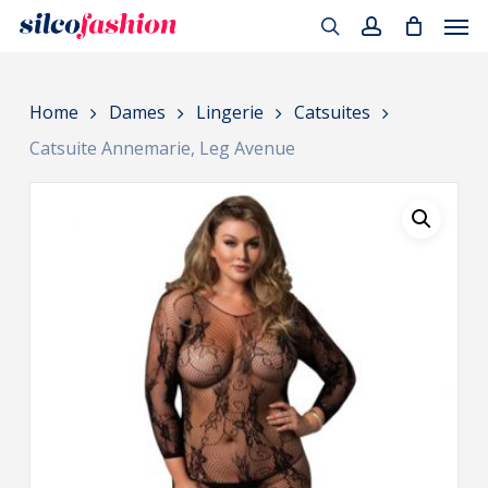
Men
Skip
to
search
account
main
Home
Dames
Lingerie
Catsuites
content
Catsuite Annemarie, Leg Avenue