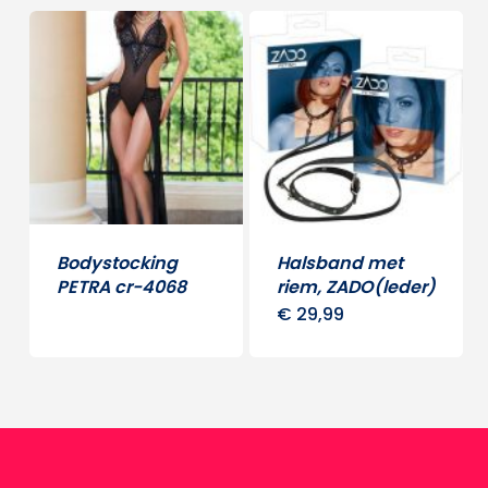
heeft
meerd
meerdere
variati
variaties.
Deze
Deze
optie
optie
kan
kan
gekoz
gekozen
word
worden
op
Bodystocking
Halsband met
op
PETRA cr-4068
riem, ZADO(leder)
de
de
€
29,99
produ
productpagina