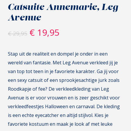
Catsuite Annemarie, Leg
Avenue
Oorspronkelijke
Huidige
€
19,95
€
29,95
prijs
prijs
was:
is:
Stap uit de realiteit en dompel je onder in een
€ 29,95.
€ 19,95.
wereld van fantasie. Met Leg Avenue verkleed jij je
van top tot teen in je favoriete karakter. Ga jij voor
een sexy catsuit of een sprookjesachtige jurk zoals
Roodkapje of fee? De verkleedkleding van Leg
Avenue is er voor vrouwen en is zeer geschikt voor
verkleedfeestjes Halloween en carnaval. De kleding
is een echte eyecatcher en altijd stijlvol. Kies je
favoriete kostuum en maak je look af met leuke