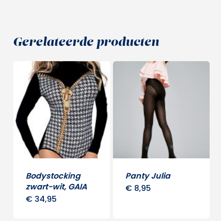
Gerelateerde producten
Bodystocking
Panty Julia
zwart-wit, GAIA
€
8,95
Dit
€
34,95
Dit
produ
product
heeft