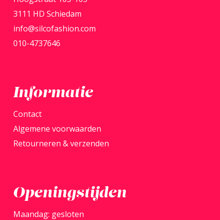
gekozen
3111 HD Schiedam
word
worden
info@silcofashion.com
op
op
010-4737646
de
de
produ
productpagina
Informatie
Contact
Algemene voorwaarden
Retourneren & verzenden
Openingstijden
Maandag: gesloten