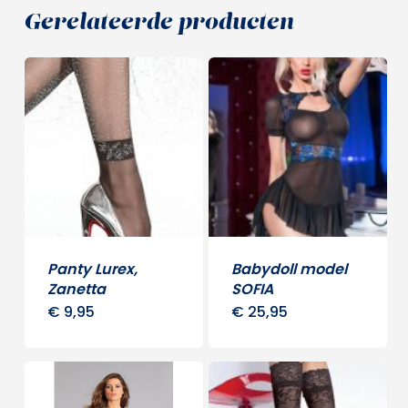
Gerelateerde producten
Panty Lurex,
Babydoll model
Zanetta
SOFIA
€
9,95
€
25,95
Dit
Dit
product
produ
heeft
heeft
meerdere
meerd