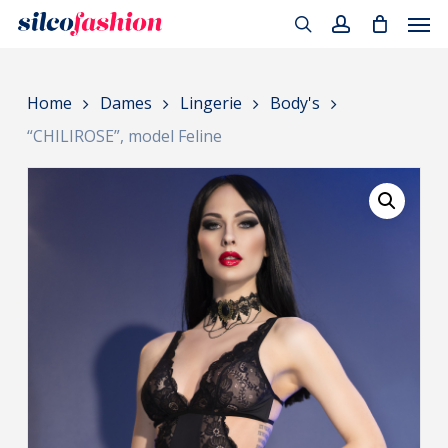
Men
Skip
to
search
account
main
Home
Dames
Lingerie
Body's
content
“CHILIROSE”, model Feline