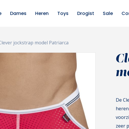
e
Dames
Heren
Toys
Drogist
Sale
Co
Clever jockstrap model Patriarca
Cl
mo
De Cl
heren
voorzi
zeer 