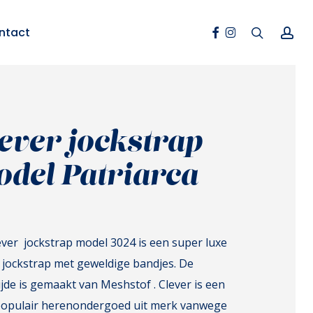
Facebook
Instagram
search
ac
ntact
ever jockstrap
del Patriarca
ever jockstrap model 3024 is een super luxe
 jockstrap met geweldige bandjes. De
jde is gemaakt van Meshstof . Clever is een
populair herenondergoed uit merk vanwege