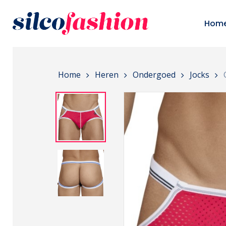
Skip
to
Hom
main
content
Home
Heren
Ondergoed
Jocks