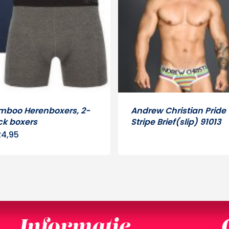
mboo Herenboxers, 2-
Andrew Christian Pride
ck boxers
Stripe Brief(slip) 91013
4,95
Dit
product
heeft
meerdere
variaties.
Deze
Informatie
optie