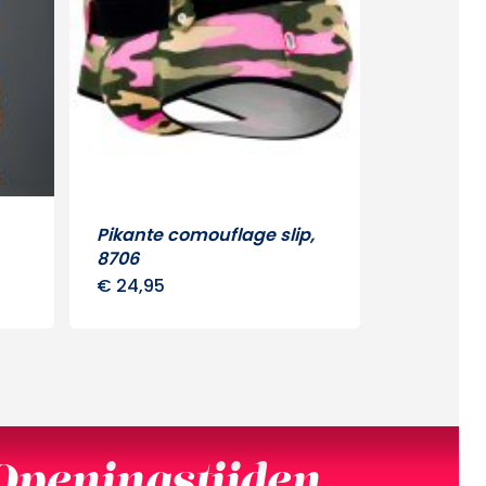
Pikante comouflage slip,
8706
€
24,95
Dit
product
heeft
meerdere
variaties.
Deze
Openingstijden
optie