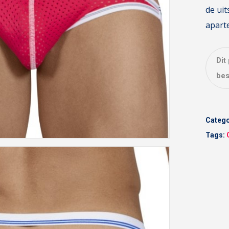
de uit
aparte
Dit
bes
Catego
Tags: