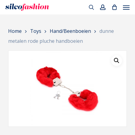
Men
Skip
to
search
account
main
Home
Toys
Hand/Beenboeien
dunne
content
metalen rode pluche handboeien