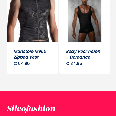
meerdere
variaties.
Deze
optie
kan
gekozen
worden
Manstore M950
Body voor heren
op
Zipped Vest
– Doreance
de
€
54,95
€
34,95
Dit
Dit
productpagina
product
produ
heeft
heeft
meerdere
meerd
variaties.
variati
Deze
Deze
Silcofashion
optie
optie