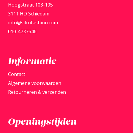
kan
kan
Hoogstraat 103-105
gekozen
gekoz
3111 HD Schiedam
worden
word
info@silcofashion.com
op
op
010-4737646
de
de
productpagina
produ
Informatie
Contact
Algemene voorwaarden
Retourneren & verzenden
Openingstijden