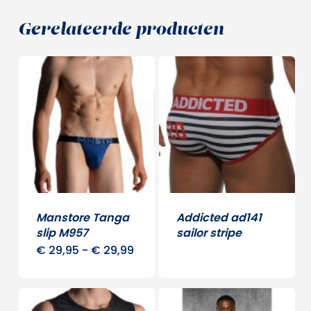
Gerelateerde producten
Manstore Tanga
Addicted ad141
slip M957
sailor stripe
Prijsklasse:
€
29,95
-
€
29,99
Dit
€ 29,95
tot
product
€ 29,99
heeft