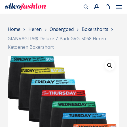
Men
Skip
to
search
account
main
Home
Heren
Ondergoed
Boxershorts
content
GIANVAGLIA® Deluxe 7-Pack GVG-5068 Heren
Katoenen Boxershort