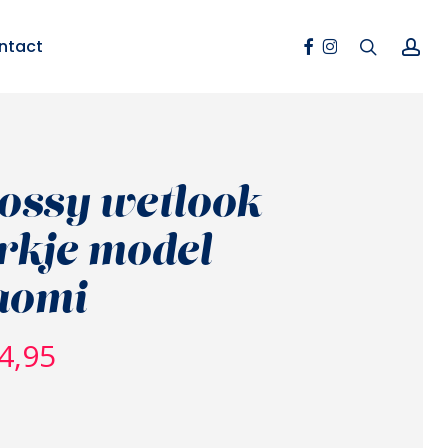
Facebook
Instagram
search
ac
ntact
ossy wetlook
rkje model
aomi
4,95