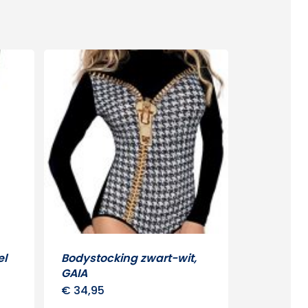
el
Bodystocking zwart-wit,
GAIA
€
34,95
Dit