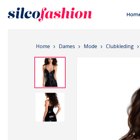
Skip
to
Hom
main
content
Home
Dames
Mode
Clubkleding