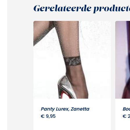
Gerelateerde product
Panty Lurex, Zanetta
Bo
€
9,95
€
2
Dit
product