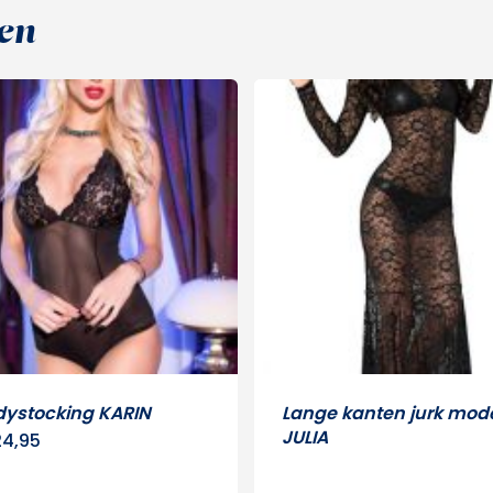
en
dystocking KARIN
Lange kanten jurk mod
JULIA
4,95
Dit
product