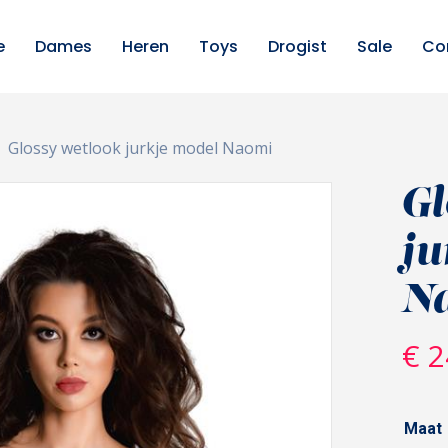
e
Dames
Heren
Toys
Drogist
Sale
Co
Glossy wetlook jurkje model Naomi
Gl
ju
N
€
2
Maat