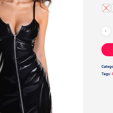
S
Catego
Tags: