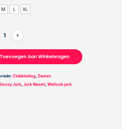
M
L
XL
Toevoegen Aan Winkelwagen
rieën:
Clubkleding
,
Dames
Glossy Jurk
,
Jurk Naomi
,
Wetlook jurk