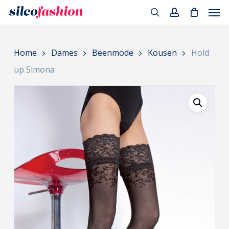
Men
Skip
to
search
account
main
Home
Dames
Beenmode
Kousen
Hold
content
up Simona