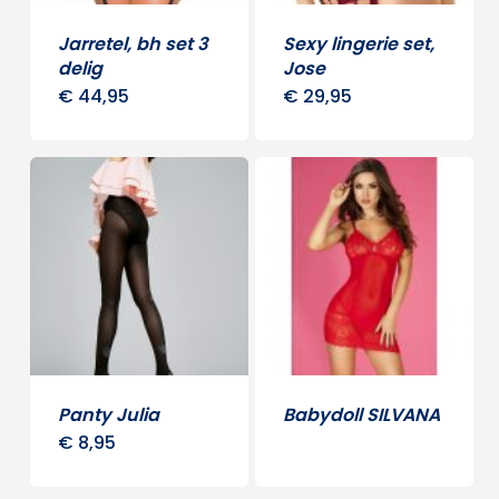
Jarretel, bh set 3
Sexy lingerie set,
delig
Jose
€
44,95
€
29,95
Dit
Dit
product
produ
heeft
heeft
meerdere
meerd
variaties.
variati
Deze
Deze
optie
optie
kan
kan
gekozen
gekoz
worden
word
Panty Julia
Babydoll SILVANA
op
op
€
8,95
Dit
de
de
product
productpagina
produ