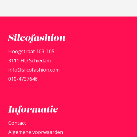
heeft
meerdere
variaties.
Deze
Silcofashion
optie
kan
Hoogstraat 103-105
gekozen
3111 HD Schiedam
worden
info@silcofashion.com
op
010-4737646
de
productpagina
Informatie
Contact
Algemene voorwaarden