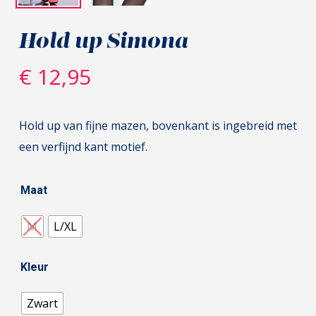
Hold up Simona
€
12,95
Hold up van fijne mazen, bovenkant is ingebreid met
een verfijnd kant motief.
Maat
M
L/XL
Kleur
Zwart