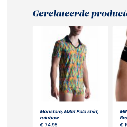
Gerelateerde product
Manstore, M851 Polo shirt,
MR 
rainbow
Br
€
74,95
€
1
Dit