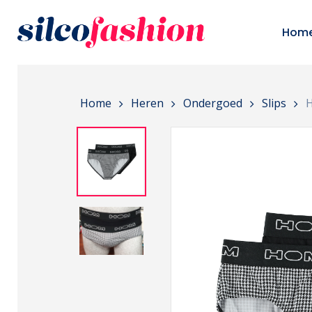
Skip
to
Hom
main
content
Home
Heren
Ondergoed
Slips
H