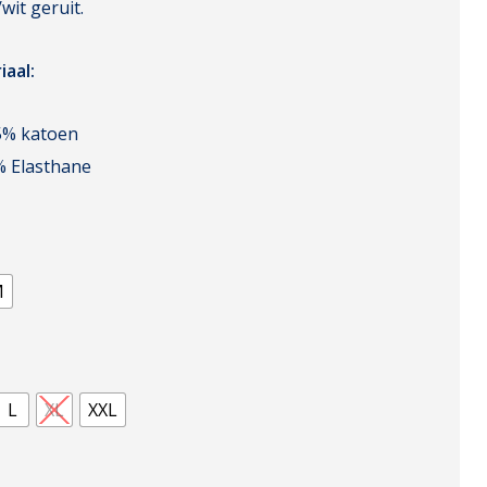
wit geruit.
iaal:
5% katoen
% Elasthane
M
L
XL
XXL