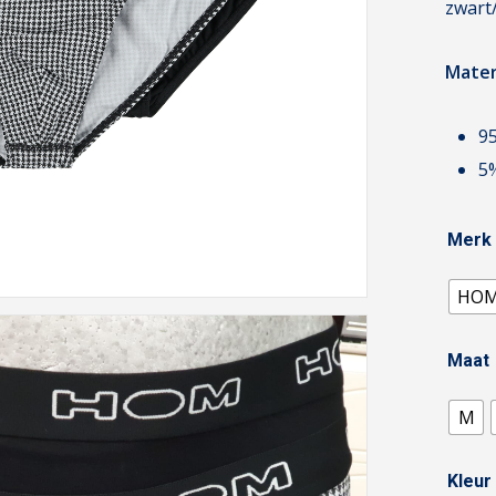
zwart/
Mater
9
5
Merk
HO
Maat
M
Kleur