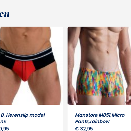
en
B, Herenslip model
Manstore,M851,Micro
onx
Pants,rainbow
9,95
€
32,95
Dit
Dit