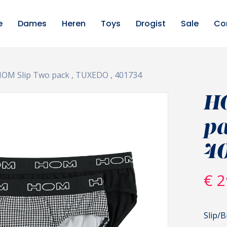
e
Dames
Heren
Toys
Drogist
Sale
Co
OM Slip Two pack , TUXEDO , 401734
H
pa
4
€
2
Slip/B