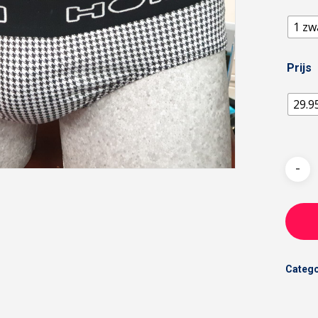
1 zw
Prijs
29.9
Catego