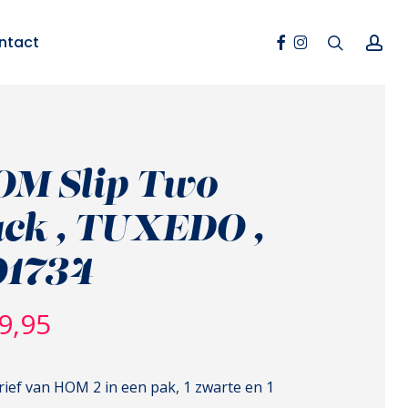
Facebook
Instagram
search
ac
ntact
OM Slip Two
ck , TUXEDO ,
01734
9,95
rief van HOM 2 in een pak, 1 zwarte en 1