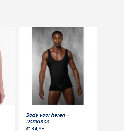
Body voor heren –
Doreance
€
34,95
Dit