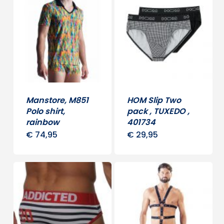
Manstore, M851
HOM Slip Two
Polo shirt,
pack , TUXEDO ,
rainbow
401734
€
74,95
€
29,95
Dit
Dit
product
produ
heeft
heeft
meerdere
meerd
variaties.
variati
Deze
Deze