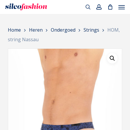
Men
Skip
to
search
account
main
Home
Heren
Ondergoed
Strings
HOM,
content
string Nassau