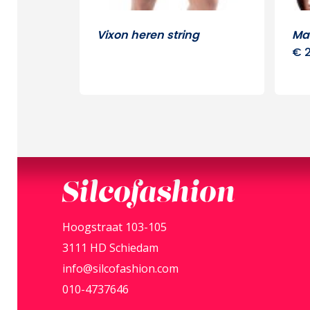
Vixon heren string
Ma
€
2
Silcofashion
Hoogstraat 103-105
3111 HD Schiedam
info@silcofashion.com
010-4737646