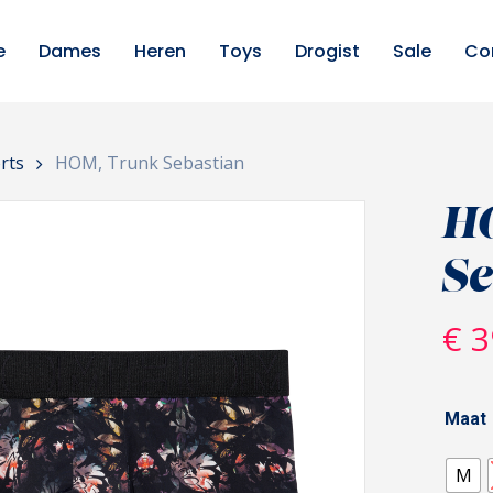
e
Dames
Heren
Toys
Drogist
Sale
Co
rts
HOM, Trunk Sebastian
H
Se
€
3
Maat
M