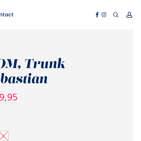
Facebook
Instagram
search
ac
ntact
OM, Trunk
bastian
9,95
L