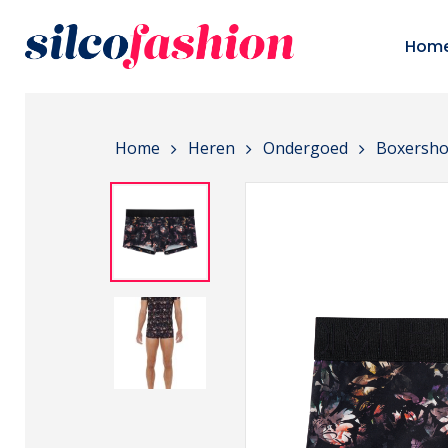
Skip
to
Hom
main
content
Home
Heren
Ondergoed
Boxersho