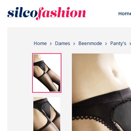
Skip
to
Hom
main
content
Home
Dames
Beenmode
Panty's