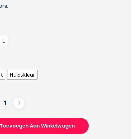
ore.
L
rt
Huidskleur
Toevoegen Aan Winkelwagen