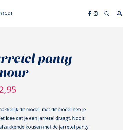
Facebook
Instagram
search
ac
ntact
rretel panty
mour
2,95
akkelijk dit model, met dit model heb je
et idee dat je een jarretel draagt. Nooit
afzakkende kousen met de jarretel panty