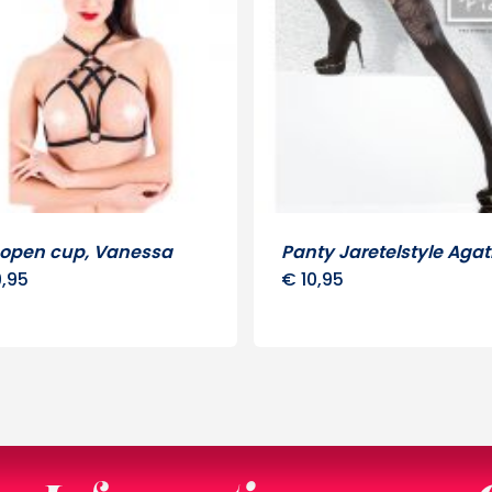
 open cup, Vanessa
Panty Jaretelstyle Aga
,95
€
10,95
Dit
prod
heeft
meer
variat
Deze
optie