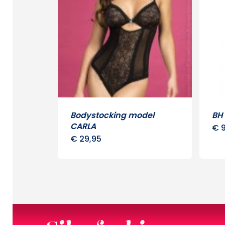
Bodystocking model
BH
CARLA
€
9
€
29,95
Dit
product
heeft
meerdere
variaties.
Deze