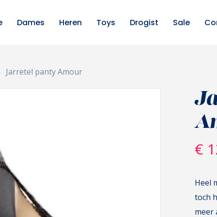
e
Dames
Heren
Toys
Drogist
Sale
Co
Jarretel panty Amour
Ja
A
€
1
Heel m
toch h
meer 