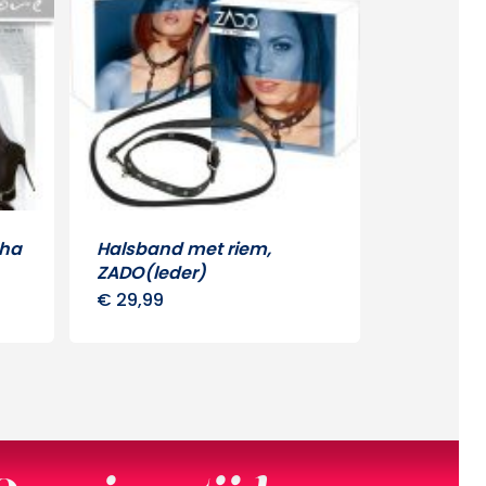
tha
Halsband met riem,
ZADO(leder)
€
29,99
uct
dere
ies.