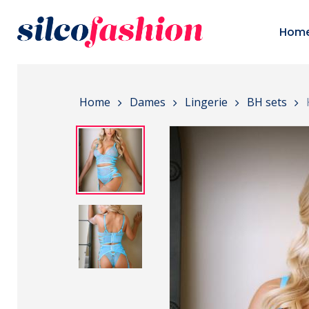
Skip
to
Hom
main
content
Home
Dames
Lingerie
BH sets