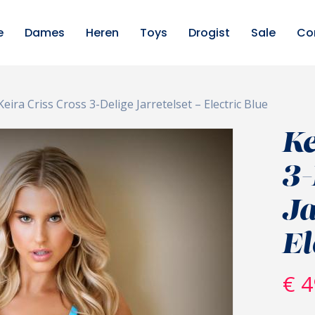
e
Dames
Heren
Toys
Drogist
Sale
Co
Keira Criss Cross 3-Delige Jarretelset – Electric Blue
Ke
3-
Ja
El
€
4