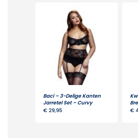
Baci – 3-Delige Kanten
Kwa
Jarretel Set – Curvy
Bre
€
29,95
€
4