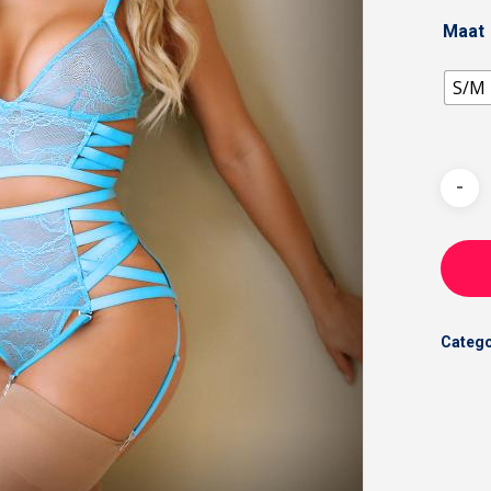
Maat
S/M
Catego