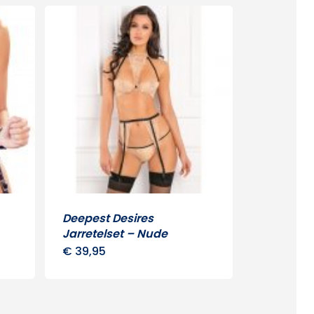
Deepest Desires
Jarretelset – Nude
€
39,95
uct