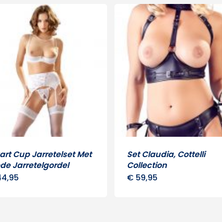
rt Cup Jarretelset Met
Set Claudia, Cottelli
de Jarretelgordel
Collection
4,95
€
59,95
Dit
Dit
product
prod
heeft
heeft