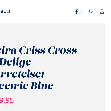
Facebook
Instagram
search
ac
ntact
ira Criss Cross
Delige
rretelset –
ectric Blue
9,95