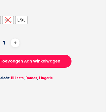
M/L
L/XL
Toevoegen Aan Winkelwagen
rieën:
BH sets
,
Dames
,
Lingerie