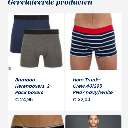
Gerelateerde producten
Bamboo
Hom Trunk-
Herenboxers, 2-
Crew,401295
Pack boxers
PN07 navy/white
€
24,95
€
32,00
Dit
Dit
product
produ
heeft
heeft
meerdere
meerd