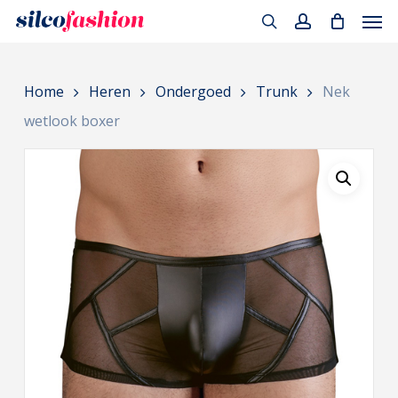
Men
Skip
to
search
account
main
Home
Heren
Ondergoed
Trunk
Nek
content
wetlook boxer