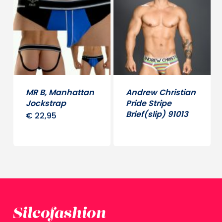
variaties.
variati
Deze
Deze
optie
optie
kan
kan
gekozen
gekoz
worden
word
MR B, Manhattan
Andrew Christian
op
op
Jockstrap
Pride Stripe
Brief(slip) 91013
de
de
€
22,95
Dit
productpagina
produ
product
heeft
meerdere
variaties.
Deze
optie
Silcofashion
kan