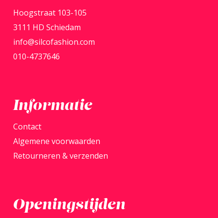
Hoogstraat 103-105
gekozen
3111 HD Schiedam
worden
info@silcofashion.com
op
010-4737646
de
productpagina
Informatie
Contact
Algemene voorwaarden
Retourneren & verzenden
Openingstijden