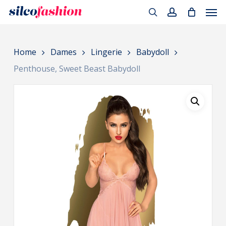
Men
Skip
to
search
account
main
Home
Dames
Lingerie
Babydoll
content
Penthouse, Sweet Beast Babydoll