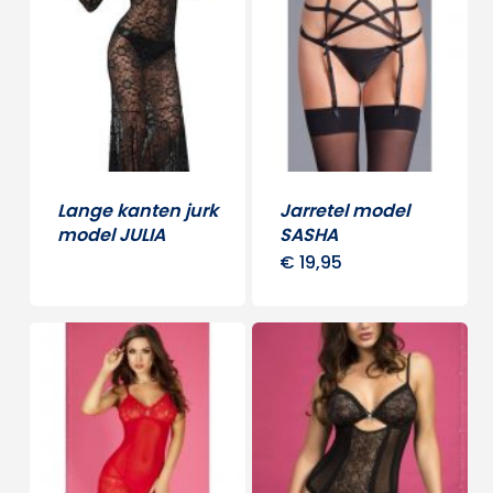
Lange kanten jurk
Jarretel model
model JULIA
SASHA
€
19,95
Dit
produ
heeft
meerd
variati
Deze
optie