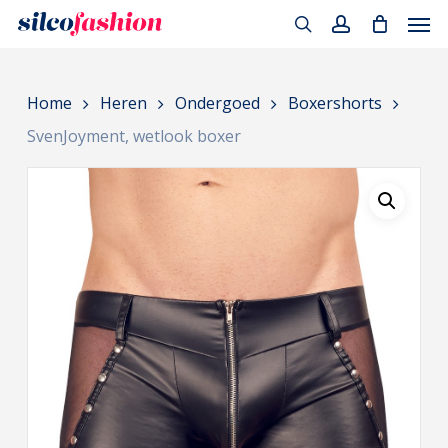
Men
Skip
to
search
account
main
Home
Heren
Ondergoed
Boxershorts
content
SvenJoyment, wetlook boxer