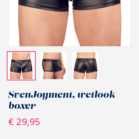
SvenJoyment, wetlook
boxer
€
29,95