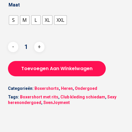
Maat
S
M
L
XL
XXL
Toevoegen Aan Winkelwagen
Categorieën:
Boxershorts
,
Heren
,
Ondergoed
Tags:
Boxershort met rits
,
Club kleding schiedam
,
Sexy
herenondergoed
,
SvenJoyment