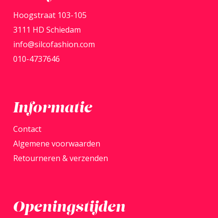
kan
kan
gekoz
Hoogstraat 103-105
gekozen
word
3111 HD Schiedam
worden
op
info@silcofashion.com
op
de
010-4737646
de
produ
productpagina
Informatie
Contact
Algemene voorwaarden
Retourneren & verzenden
Openingstijden