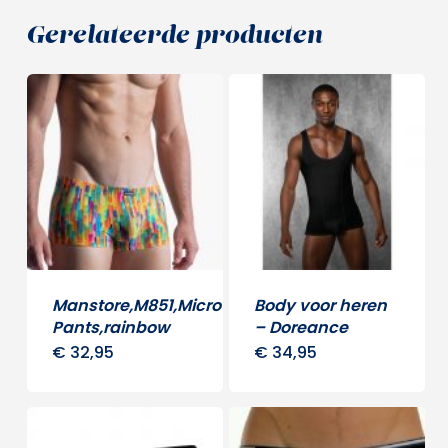
Gerelateerde producten
Manstore,M851,Micro
Body voor heren
Pants,rainbow
– Doreance
€
32,95
€
34,95
Dit
Dit
product
produ
heeft
heeft
meerdere
meerd