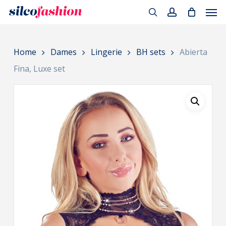
Men
Skip
to
search
account
main
Home
Dames
Lingerie
BH sets
Abierta
content
Fina, Luxe set