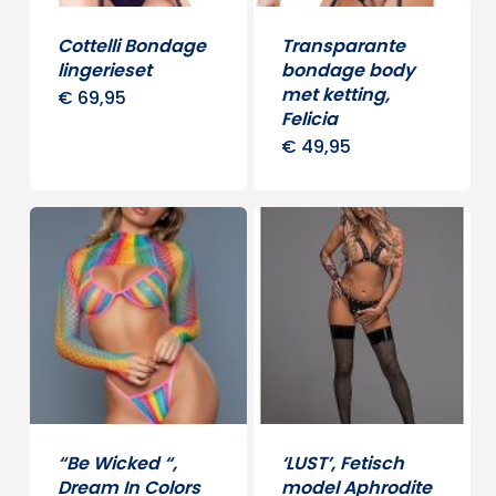
Cottelli Bondage
Transparante
lingerieset
bondage body
met ketting,
€
69,95
Dit
Felicia
product
€
49,95
Dit
heeft
produ
meerdere
heeft
variaties.
meerd
Deze
variati
optie
Deze
kan
optie
gekozen
kan
worden
gekoz
op
word
“Be Wicked “,
‘LUST’, Fetisch
de
op
Dream In Colors
model Aphrodite