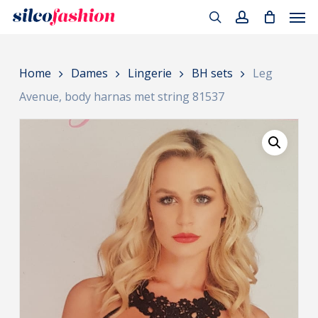
Men
Skip
to
search
account
main
Home
Dames
Lingerie
BH sets
Leg
content
Avenue, body harnas met string 81537