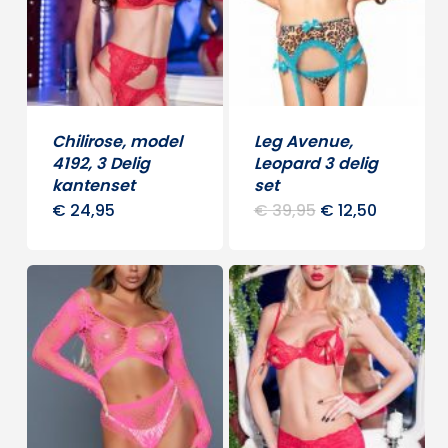
Chilirose, model
Leg Avenue,
4192, 3 Delig
Leopard 3 delig
kantenset
set
Oorspronkelijke
Huidige
€
24,95
€
39,95
€
12,50
Dit
Dit
prijs
prijs
product
was:
is:
produ
€ 39,95.
€ 12,50.
heeft
heeft
meerdere
meerd
variaties.
variati
Deze
Deze
optie
optie
kan
kan