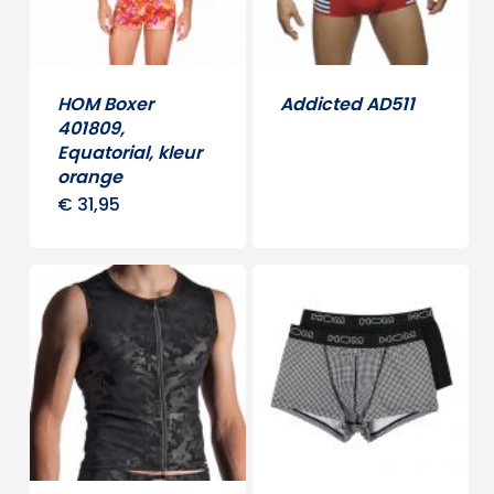
HOM Boxer
Addicted AD511
401809,
Dit
Equatorial, kleur
produ
orange
heeft
€
31,95
Dit
meerd
product
variati
heeft
Deze
meerdere
optie
variaties.
kan
Deze
gekoz
optie
word
kan
op
gekozen