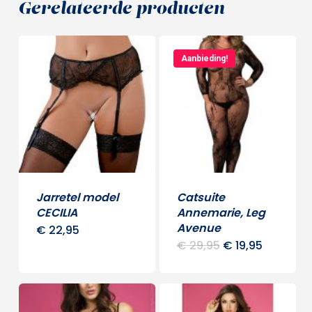
Gerelateerde producten
Aanbieding!
Jarretel model
Catsuite
CECILIA
Annemarie, Leg
Avenue
€
22,95
Dit
Oorspronkelijke
Huidige
€
29,95
€
19,95
Dit
product
prijs
prijs
was:
is:
produ
heeft
€ 29,95.
€ 19,95.
heeft
meerdere
meerd