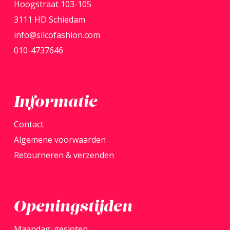
kan
Hoogstraat 103-105
gekozen
3111 HD Schiedam
worden
info@silcofashion.com
op
010-4737646
de
productpagina
Informatie
Contact
Algemene voorwaarden
Retourneren & verzenden
Openingstijden
Maandag: gesloten