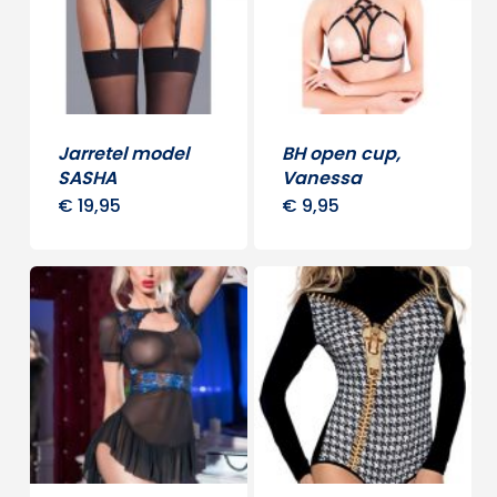
Jarretel model
BH open cup,
SASHA
Vanessa
€
19,95
€
9,95
Dit
product
heeft
meerdere
variaties.
Deze
optie
kan
gekozen