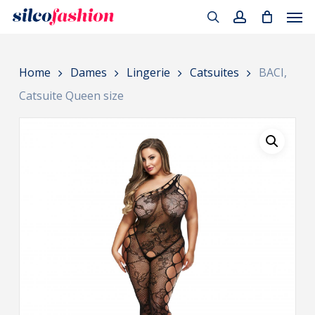
Men
Skip
to
search
account
main
Home
Dames
Lingerie
Catsuites
BACI,
content
Catsuite Queen size