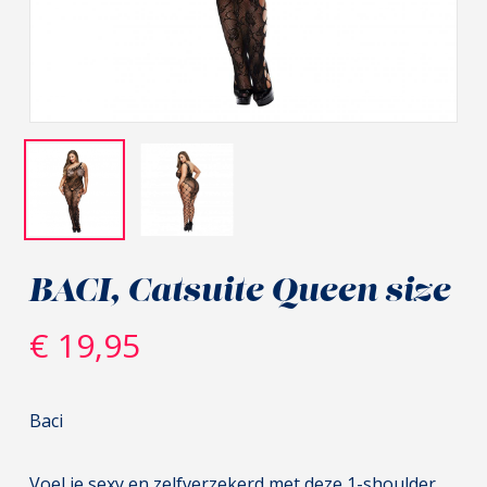
BACI, Catsuite Queen size
€
19,95
Baci
Voel je sexy en zelfverzekerd met deze 1-shoulder