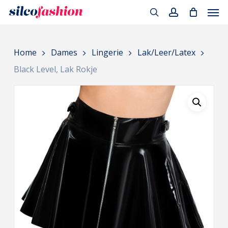
Men
Skip
to
search
account
main
Home
Dames
Lingerie
Lak/Leer/Latex
content
Black Level, Lak Rokje