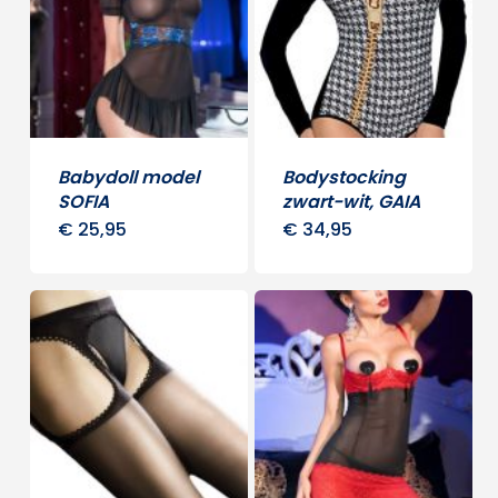
Babydoll model
Bodystocking
SOFIA
zwart-wit, GAIA
€
25,95
€
34,95
Dit
Dit
product
produ
heeft
heeft
meerdere
meerd
variaties.
variati
Deze
Deze
optie
optie
kan
kan
gekozen
gekoz