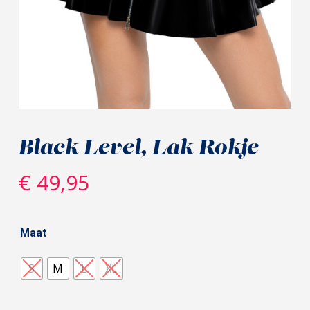
Black Level, Lak Rokje
€
49,95
Maat
S
M
L
XL