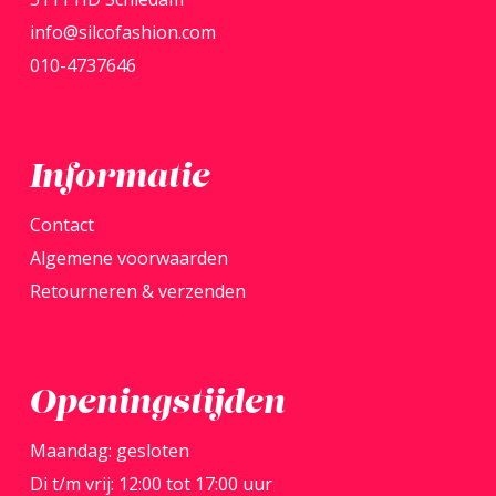
worden
word
info@silcofashion.com
op
op
010-4737646
de
de
productpagina
produ
Informatie
Contact
Algemene voorwaarden
Retourneren & verzenden
Openingstijden
Maandag: gesloten
Di t/m vrij: 12:00 tot 17:00 uur