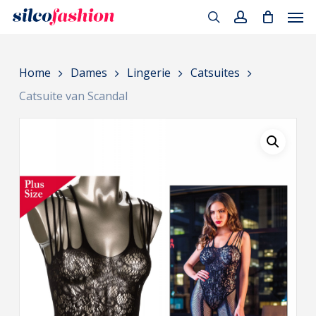
Men
Skip
to
search
account
main
Home
Dames
Lingerie
Catsuites
content
Catsuite van Scandal