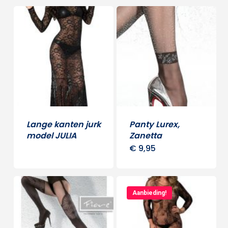
Lange kanten jurk
Panty Lurex,
model JULIA
Zanetta
€
9,95
Dit
produ
heeft
meerd
Aanbieding!
variati
Deze