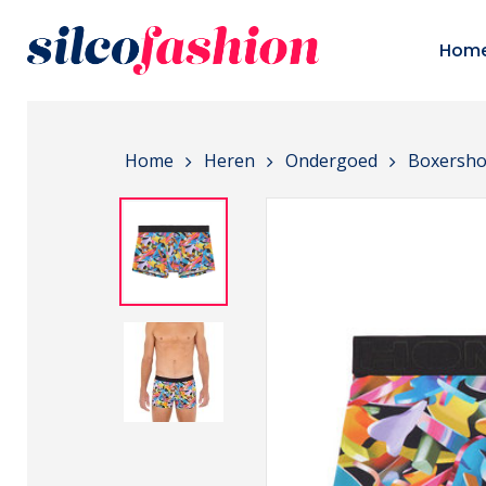
Skip
to
Hom
main
content
Home
Heren
Ondergoed
Boxersho