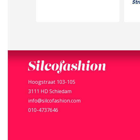
Str
Silcofashion
Hoogstraat 103-105
3111 HD Schiedam
info@silcofashion.com
010-4737646