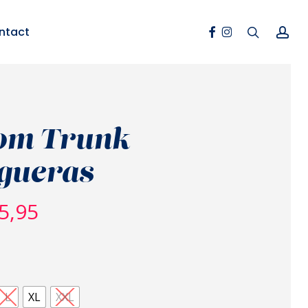
Facebook
Instagram
search
ac
ntact
om Trunk
gueras
5,95
L
XL
XXL