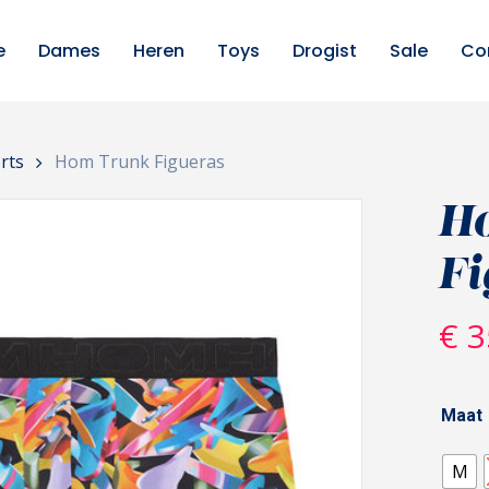
e
Dames
Heren
Toys
Drogist
Sale
Co
rts
Hom Trunk Figueras
H
Fi
€
3
Maat
M