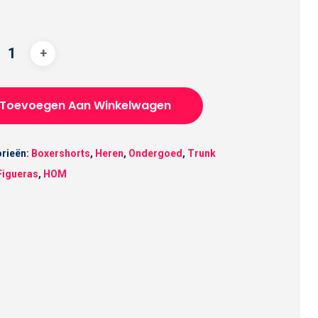
Toevoegen Aan Winkelwagen
rieën:
Boxershorts
,
Heren
,
Ondergoed
,
Trunk
Figueras
,
HOM