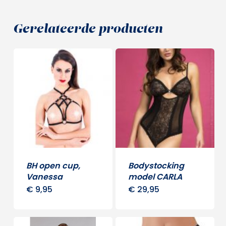
Gerelateerde producten
BH open cup,
Bodystocking
Vanessa
model CARLA
€
9,95
€
29,95
Dit
produ
heeft