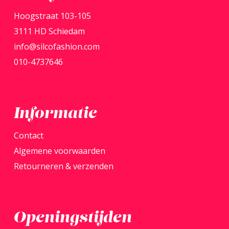
kan
kan
Hoogstraat 103-105
gekozen
gekoz
3111 HD Schiedam
worden
word
info@silcofashion.com
op
op
010-4737646
de
de
productpagina
produ
Informatie
Contact
Algemene voorwaarden
Retourneren & verzenden
Openingstijden