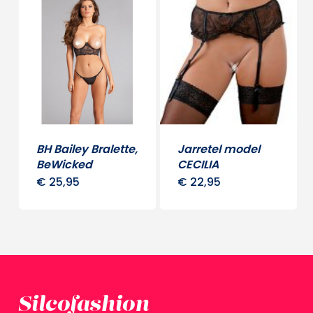
meerd
variati
Deze
optie
kan
gekoz
word
BH Bailey Bralette,
Jarretel model
op
BeWicked
CECILIA
de
€
25,95
€
22,95
Dit
Dit
produ
product
produ
heeft
heeft
meerdere
meerd
variaties.
variati
Deze
Deze
Silcofashion
optie
optie