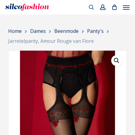
Men
Skip
to
search
account
main
Home
Dames
Beenmode
Panty's
content
Jarretelpanty, Amour Rouge van Fiore