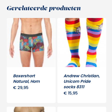
Gerelateerde producten
Boxershort
Andrew Christian,
Natural, Hom
Unicorn Pride
socks 8311
€
29,95
Dit
€
15,95
product
heeft
meerdere