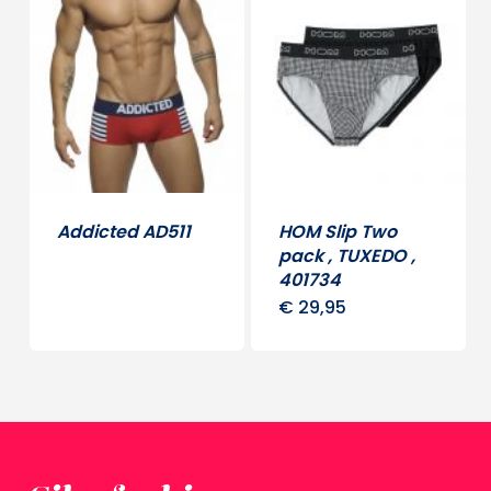
variaties.
Deze
optie
kan
gekozen
worden
op
Addicted AD511
HOM Slip Two
pack , TUXEDO ,
de
Dit
401734
productpagina
product
€
29,95
Dit
heeft
produ
meerdere
heeft
variaties.
meerd
Deze
variati
optie
Deze
kan