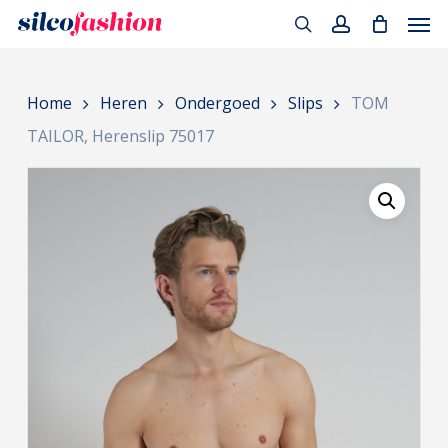
Men
Skip
to
search
account
main
Home
Heren
Ondergoed
Slips
TOM
content
TAILOR, Herenslip 75017