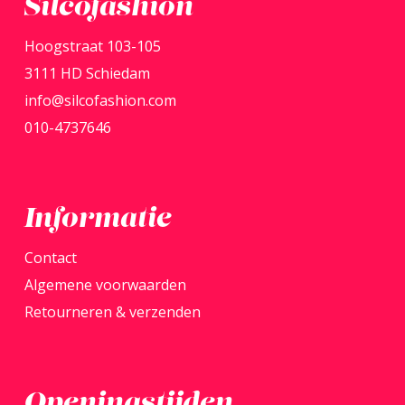
Silcofashion
optie
gekozen
kan
Hoogstraat 103-105
worden
gekoz
3111 HD Schiedam
op
word
info@silcofashion.com
de
op
010-4737646
productpagina
de
produ
Informatie
Contact
Algemene voorwaarden
Retourneren & verzenden
Openingstijden