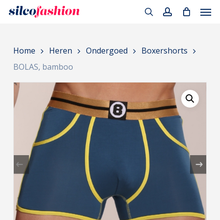
Men
Skip
to
search
account
main
Home
Heren
Ondergoed
Boxershorts
content
BOLAS, bamboo