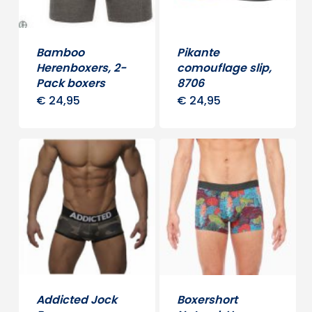
Bamboo
Pikante
Herenboxers, 2-
comouflage slip,
Pack boxers
8706
€
24,95
€
24,95
Dit
Dit
product
produ
heeft
heeft
meerdere
meerd
variaties.
variati
Deze
Deze
optie
optie
kan
kan
gekozen
gekoz
worden
word
Addicted Jock
Boxershort
op
op