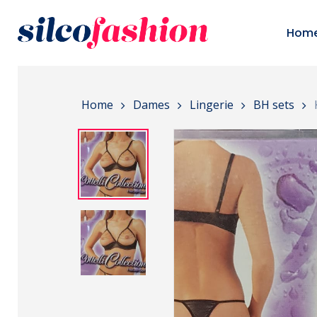
Skip
to
Hom
main
content
Home
Dames
Lingerie
BH sets