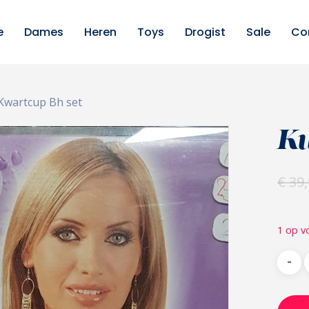
e
Dames
Heren
Toys
Drogist
Sale
Co
Kwartcup Bh set
Kw
€
39,
1 op v